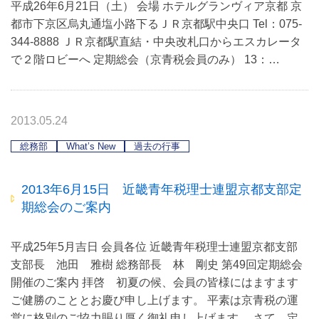
平成26年6月21日（土） 会場 ホテルグランヴィア京都 京
都市下京区烏丸通塩小路下るＪＲ京都駅中央口 Tel：075-
344-8888 ＪＲ京都駅直結・中央改札口からエスカレータ
で２階ロビーへ 定期総会（京青税会員のみ） 13：…
2013.05.24
総務部
What’s New
過去の行事
2013年6月15日 近畿青年税理士連盟京都支部定
期総会のご案内
平成25年5月吉日 会員各位 近畿青年税理士連盟京都支部
支部長 池田 雅樹 総務部長 林 剛史 第49回定期総会
開催のご案内 拝啓 初夏の候、会員の皆様にはますます
ご健勝のこととお慶び申し上げます。 平素は京青税の運
営に格別のご協力賜り厚く御礼申し上げます。 さて、定