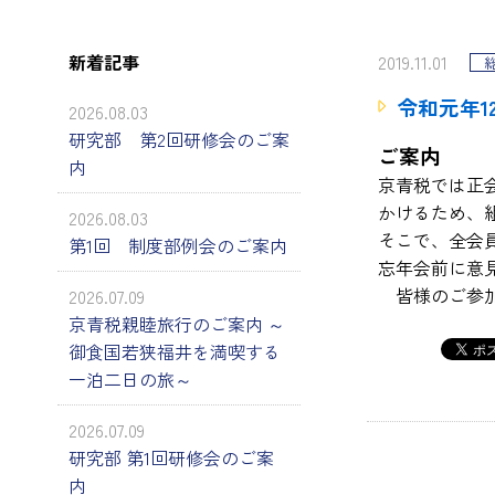
新着記事
2019.11.01
令和元年1
2026.08.03
研究部 第2回研修会のご案
ご案内
内
京青税では正
かけるため、
2026.08.03
そこで、全会
第1回 制度部例会のご案内
忘年会前に意
皆様のご参加
2026.07.09
京青税親睦旅行のご案内 ～
御食国若狭福井を満喫する
一泊二日の旅～
2026.07.09
研究部 第1回研修会のご案
内