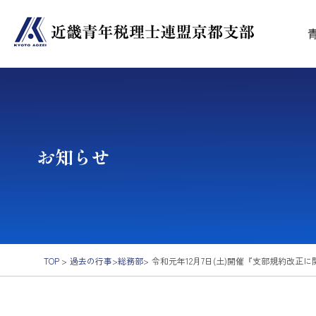
お知らせ
TOP
>
過去の行事
>
総務部
>
令和元年12月7日(土)開催『支部規約改正