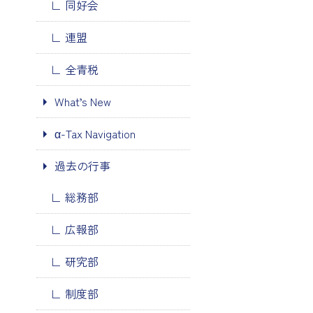
同好会
連盟
全青税
What’s New
α-Tax Navigation
過去の行事
総務部
広報部
研究部
制度部