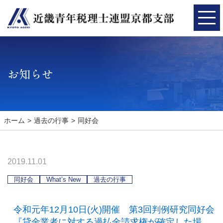
お知らせ
ホーム
過去の行事
同好会
2019.11.01
同好会
What’s New
過去の行事
令和元年12月10日(火)開催 第3回判例研究同好会
『貸金業者に対する過払金請求権が確定した場