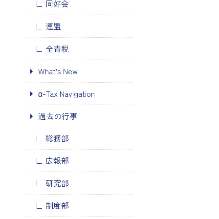
同好会
連盟
全青税
What’s New
α-Tax Navigation
過去の行事
総務部
広報部
研究部
制度部