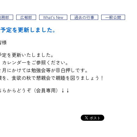
総務部
広報部
What’s New
過去の行事
一般公開
事予定を更新しました。
皆様
予定を更新いたしました。
、カレンダーをご参照ください。
２月にかけては勉強会等が目白押しです。
鑽を、食欲の秋で懇親会で親睦を図りましょう！
ちらからどうぞ（会員専用）↓↓