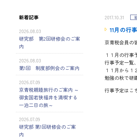
新着記事
2017.10.31
11月の行
2026.08.03
研究部 第2回研修会のご案
京青税会員の
内
１１月の行事
2026.08.03
行事予定一覧
第1回 制度部例会のご案内
１１月から１
勉強の秋で研
2026.07.09
京青税親睦旅行のご案内 ～
行事予定はこ
御食国若狭福井を満喫する
一泊二日の旅～
2026.07.09
研究部 第1回研修会のご案
内